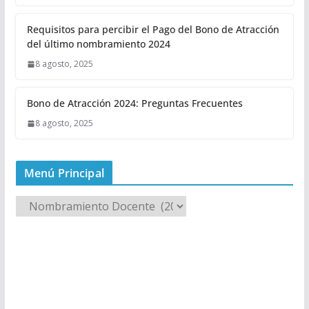
Requisitos para percibir el Pago del Bono de Atracción
del último nombramiento 2024
8 agosto, 2025
Bono de Atracción 2024: Preguntas Frecuentes
8 agosto, 2025
Menú Principal
M
e
n
ú
P
r
i