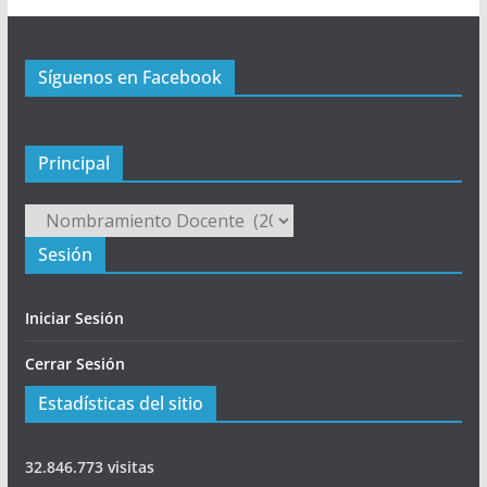
n
c
Síguenos en Facebook
i
p
a
l
Principal
Principal
Sesión
Iniciar Sesión
Cerrar Sesión
Estadísticas del sitio
32.846.773 visitas