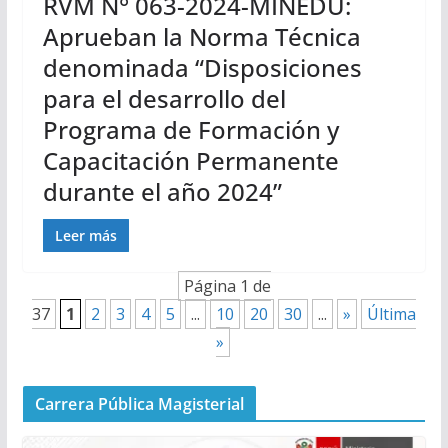
RVM N° 063-2024-MINEDU:
Aprueban la Norma Técnica
denominada “Disposiciones
para el desarrollo del
Programa de Formación y
Capacitación Permanente
durante el año 2024”
Leer más
Página 1 de
37
1
2
3
4
5
...
10
20
30
...
»
Última
»
Carrera Pública Magisterial