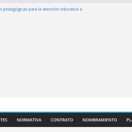
as pedagógicas para la atención educativa a
Trastorno del Espectro Autista (TEA)
esempeño Excepcional Ordinaria EDD Inicial
a de actividades
lazas para el proceso de Reasignación
duca Escuela»
s de inteligencia artificial y su aplicación
ucativo»
TES
NORMATIVA
CONTRATO
NOMBRAMIENTO
PL