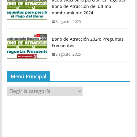
Bono de Atracción del último
nombramiento 2024
8 agosto, 2025
Bono de Atracción 2024: Preguntas
Frecuentes
8 agosto, 2025
Menú Principal
M
e
n
ú
P
r
i