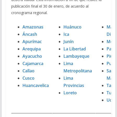
publicación final el 30 de enero, de acuerdo al
cronograma regional.
Amazonas
Huánuco
Madr
Áncash
Ica
Dios
Apurímac
Junín
Moq
Arequipa
La Libertad
Pasc
Ayacucho
Lambayeque
Piura
Cajamarca
Lima
Puno
Callao
Metropolitana
San
Cusco
Lima
Mart
Huancavelica
Provincias
Tacn
Loreto
Tum
Ucaya