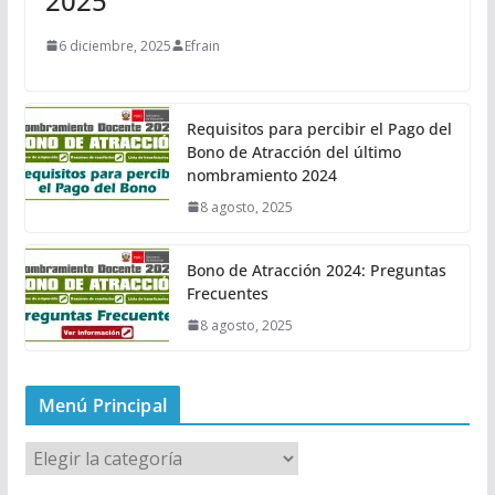
2025
6 diciembre, 2025
Efrain
Requisitos para percibir el Pago del
Bono de Atracción del último
nombramiento 2024
8 agosto, 2025
Bono de Atracción 2024: Preguntas
Frecuentes
8 agosto, 2025
Menú Principal
M
e