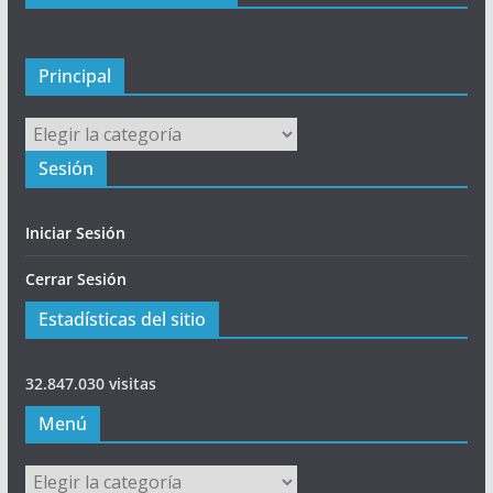
p
a
l
Principal
Principal
Sesión
Iniciar Sesión
Cerrar Sesión
Estadísticas del sitio
32.847.030 visitas
Menú
Menú