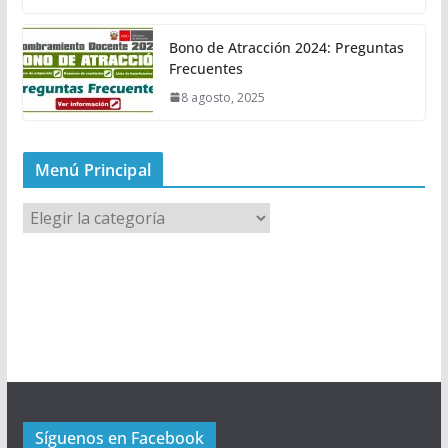
Bono de Atracción 2024: Preguntas
Frecuentes
8 agosto, 2025
Menú Principal
M
e
n
ú
P
r
i
n
c
Síguenos en Facebook
i