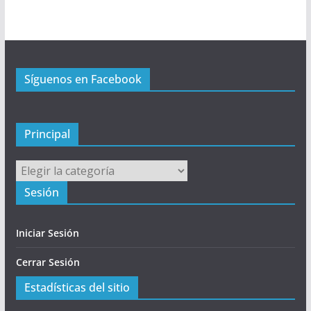
r
i
n
c
Síguenos en Facebook
i
p
a
l
Principal
Principal
Sesión
Iniciar Sesión
Cerrar Sesión
Estadísticas del sitio