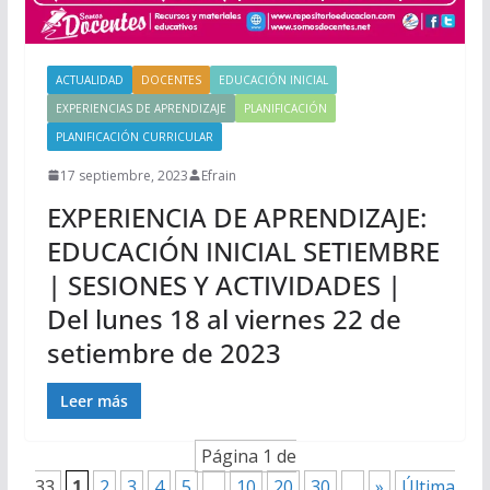
ACTUALIDAD
DOCENTES
EDUCACIÓN INICIAL
EXPERIENCIAS DE APRENDIZAJE
PLANIFICACIÓN
PLANIFICACIÓN CURRICULAR
17 septiembre, 2023
Efrain
EXPERIENCIA DE APRENDIZAJE:
EDUCACIÓN INICIAL SETIEMBRE
| SESIONES Y ACTIVIDADES |
Del lunes 18 al viernes 22 de
setiembre de 2023
Leer más
Página 1 de
33
1
2
3
4
5
...
10
20
30
...
»
Última