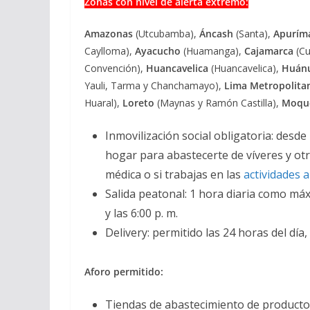
Zonas con nivel de alerta extremo:
Amazonas
(Utcubamba),
Áncash
(Santa),
Apurím
Caylloma),
Ayacucho
(Huamanga),
Cajamarca
(Cu
Convención),
Huancavelica
(Huancavelica),
Huán
Yauli, Tarma y Chanchamayo),
Lima Metropolita
Huaral),
Loreto
(Maynas y Ramón Castilla),
Moqu
Inmovilización social obligatoria: desde 
hogar para abastecerte de víveres y otr
médica o si trabajas en las
actividades 
Salida peatonal: 1 hora diaria como máxi
y las 6:00 p. m.
Delivery: permitido las 24 horas del día,
Aforo permitido:
Tiendas de abastecimiento de producto