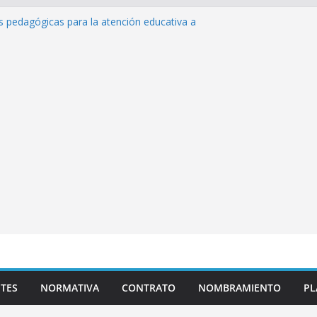
s de inteligencia artificial y su aplicación
ucativo»
as pedagógicas para la atención educativa a
Trastorno del Espectro Autista (TEA)
esempeño Excepcional Ordinaria EDD Inicial
 de actividades
lazas para el proceso de Reasignación
duca Escuela»
TES
NORMATIVA
CONTRATO
NOMBRAMIENTO
PL