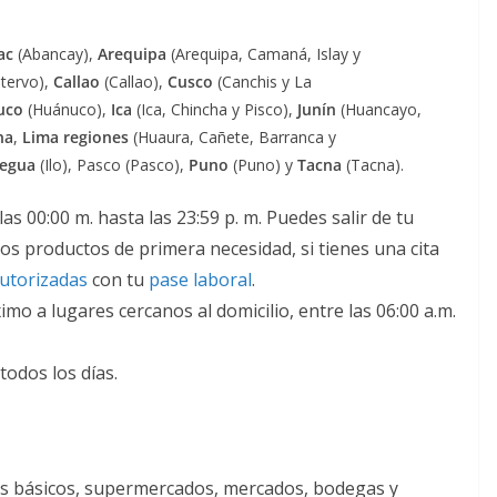
ac
(Abancay),
Arequipa
(Arequipa, Camaná, Islay y
tervo),
Callao
(Callao),
Cusco
(Canchis y La
uco
(Huánuco),
Ica
(Ica, Chincha y Pisco),
Junín
(Huancayo,
na
,
Lima regiones
(Huaura, Cañete, Barranca y
egua
(Ilo), Pasco (Pasco),
Puno
(Puno) y
Tacna
(Tacna).
las 00:00 m. hasta las 23:59 p. m. Puedes salir de tu
os productos de primera necesidad, si tienes una cita
autorizadas
con tu
pase laboral
.
mo a lugares cercanos al domicilio, entre las 06:00 a.m.
 todos los días.
s básicos, supermercados, mercados, bodegas y