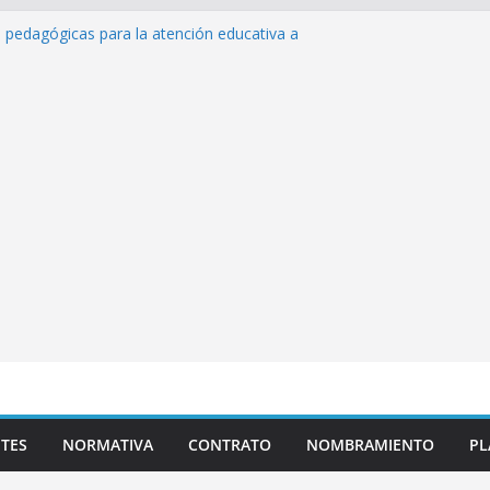
s pedagógicas para la atención educativa a
rastorno del Espectro Autista (TEA)
sempeño Excepcional Ordinaria EDD Inicial
 de actividades
azas para el proceso de Reasignación
duca Escuela»
 de inteligencia artificial y su aplicación
cativo»
TES
NORMATIVA
CONTRATO
NOMBRAMIENTO
PL