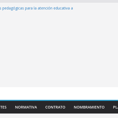
as pedagógicas para la atención educativa a
Trastorno del Espectro Autista (TEA)
esempeño Excepcional Ordinaria EDD Inicial
 de actividades
lazas para el proceso de Reasignación
duca Escuela»
s de inteligencia artificial y su aplicación
ucativo»
TES
NORMATIVA
CONTRATO
NOMBRAMIENTO
PL