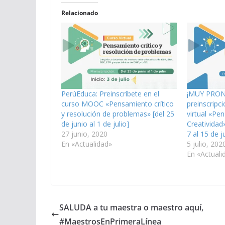
Relacionado
PerúEduca: Preinscríbete en el
¡MUY PRONTO
curso MOOC «Pensamiento crítico
preinscripc
y resolución de problemas» [del 25
virtual «Pe
de junio al 1 de julio]
Creatividad»
27 junio, 2020
7 al 15 de ju
En «Actualidad»
5 julio, 202
En «Actuali
SALUDA a tu maestra o maestro aquí,
#MaestrosEnPrimeraLínea