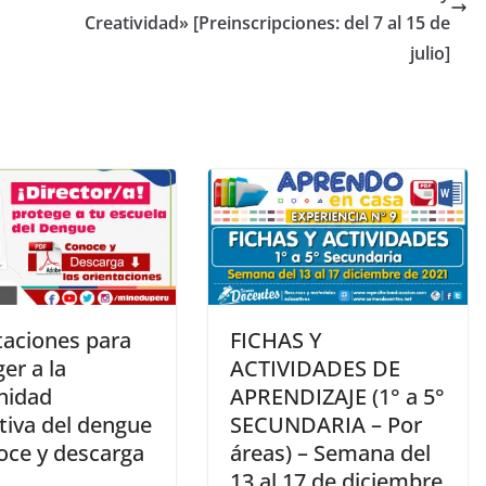
Creatividad» [Preinscripciones: del 7 al 15 de
julio]
taciones para
FICHAS Y
er a la
ACTIVIDADES DE
nidad
APRENDIZAJE (1° a 5°
tiva del dengue
SECUNDARIA – Por
oce y descarga
áreas) – Semana del
13 al 17 de diciembre