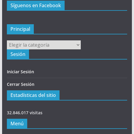
Síguenos en Facebook
i
p
a
l
Principal
Principal
Sesión
Iniciar Sesión
Cerrar Sesión
Estadísticas del sitio
32.846.017 visitas
Menú