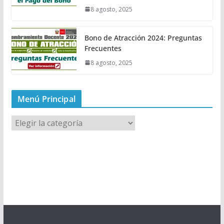
8 agosto, 2025
Bono de Atracción 2024: Preguntas
Frecuentes
8 agosto, 2025
Menú Principal
M
e
n
ú
P
r
i
n
c