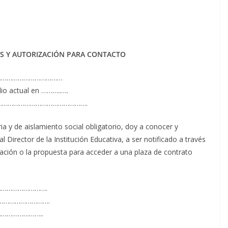
S Y AUTORIZACIÓN PARA CONTACTO
…………………………………
io actual en ………..….
……………………………………….
a y de aislamiento social obligatorio, doy a conocer y
 Director de la Institución Educativa, a ser notificado a través
uación o la propuesta para acceder a una plaza de contrato
…………………………….
……………………………….
……………………..
………………………….