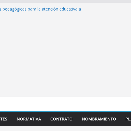
as pedagógicas para la atención educativa a
Trastorno del Espectro Autista (TEA)
esempeño Excepcional Ordinaria EDD Inicial
 de actividades
lazas para el proceso de Reasignación
duca Escuela»
s de inteligencia artificial y su aplicación
ucativo»
TES
NORMATIVA
CONTRATO
NOMBRAMIENTO
PL