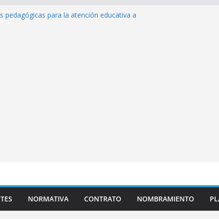
s de inteligencia artificial y su aplicación
ucativo»
as pedagógicas para la atención educativa a
Trastorno del Espectro Autista (TEA)
esempeño Excepcional Ordinaria EDD Inicial
a de actividades
lazas para el proceso de Reasignación
duca Escuela»
TES
NORMATIVA
CONTRATO
NOMBRAMIENTO
PL