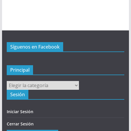
ú
P
r
i
n
c
Síguenos en Facebook
i
p
a
l
Principal
Principal
Sesión
Iniciar Sesión
Cerrar Sesión