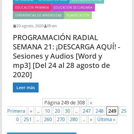
EDUCACIÓN PRIMARIA
EDUCACIÓN SECUNDARIA
EXPERIENCIAS DE APRENDIZAJE
PLANIFICACIÓN
20 agosto, 2020
Efrain
PROGRAMACIÓN RADIAL
SEMANA 21: ¡DESCARGA AQUÍ! -
Sesiones y Audios [Word y
mp3] [Del 24 al 28 agosto de
2020]
Leer más
Página 249 de 308
«
Primera
«
...
10
20
30
...
247
248
249
25
0
251
...
260
270
280
...
»
Última »