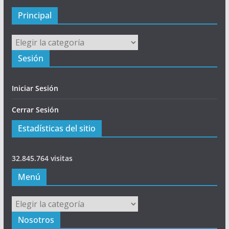
a
l
Principal
Principal
Sesión
Iniciar Sesión
Cerrar Sesión
Estadísticas del sitio
32.845.764 visitas
Menú
Menú
Nosotros