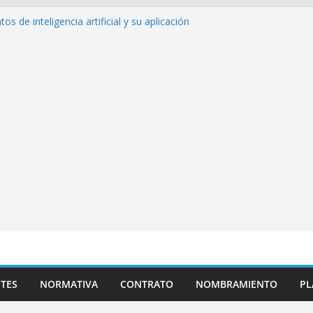
 de inteligencia artificial y su aplicación
cativo»
s pedagógicas para la atención educativa a
rastorno del Espectro Autista (TEA)
sempeño Excepcional Ordinaria EDD Inicial
 de actividades
azas para el proceso de Reasignación
duca Escuela»
TES
NORMATIVA
CONTRATO
NOMBRAMIENTO
PL