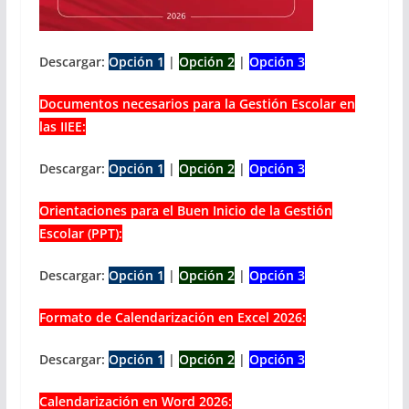
Descargar:
Opción 1
|
Opción 2
|
Opción 3
Documentos necesarios para la Gestión Escolar en
las IIEE:
Descargar:
Opción 1
|
Opción 2
|
Opción 3
Orientaciones para el Buen Inicio de la Gestión
Escolar (PPT):
Descargar:
Opción 1
|
Opción 2
|
Opción 3
Formato de Calendarización en Excel 2026:
Descargar:
Opción 1
|
Opción 2
|
Opción 3
Calendarización en Word 2026: