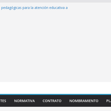
s pedagógicas para la atención educativa a
rastorno del Espectro Autista (TEA)
sempeño Excepcional Ordinaria EDD Inicial
 de actividades
azas para el proceso de Reasignación
duca Escuela»
 de inteligencia artificial y su aplicación
cativo»
TES
NORMATIVA
CONTRATO
NOMBRAMIENTO
PL