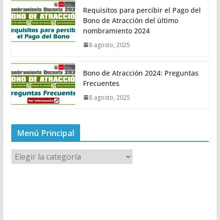
Requisitos para percibir el Pago del
Bono de Atracción del último
nombramiento 2024
8 agosto, 2025
Bono de Atracción 2024: Preguntas
Frecuentes
8 agosto, 2025
Menú Principal
M
e
n
ú
P
r