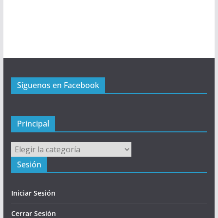
n
ú
P
r
i
n
c
Síguenos en Facebook
i
p
a
l
Principal
Principal
Sesión
Iniciar Sesión
Cerrar Sesión