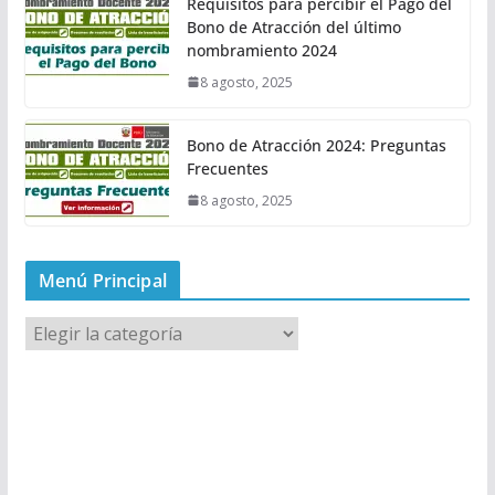
Requisitos para percibir el Pago del
Bono de Atracción del último
nombramiento 2024
8 agosto, 2025
Bono de Atracción 2024: Preguntas
Frecuentes
8 agosto, 2025
Menú Principal
M
e
n
ú
P
r