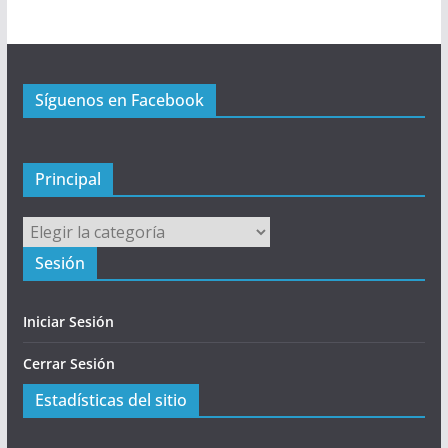
r
i
n
c
Síguenos en Facebook
i
p
a
l
Principal
Principal
Sesión
Iniciar Sesión
Cerrar Sesión
Estadísticas del sitio