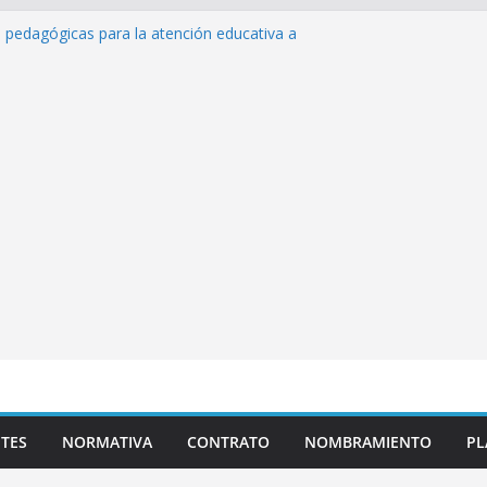
s pedagógicas para la atención educativa a
rastorno del Espectro Autista (TEA)
sempeño Excepcional Ordinaria EDD Inicial
 de actividades
azas para el proceso de Reasignación
duca Escuela»
 de inteligencia artificial y su aplicación
cativo»
TES
NORMATIVA
CONTRATO
NOMBRAMIENTO
PL