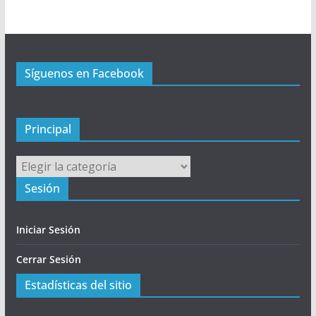
r
i
n
c
Síguenos en Facebook
i
p
a
l
Principal
Principal
Sesión
Iniciar Sesión
Cerrar Sesión
Estadísticas del sitio