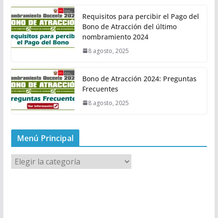
Requisitos para percibir el Pago del
Bono de Atracción del último
nombramiento 2024
8 agosto, 2025
Bono de Atracción 2024: Preguntas
Frecuentes
8 agosto, 2025
Menú Principal
M
e
n
ú
P