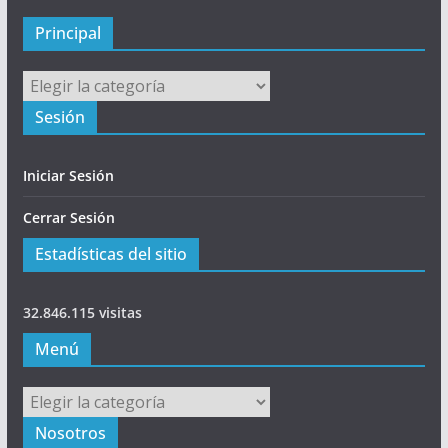
a
l
Principal
Principal
Sesión
Iniciar Sesión
Cerrar Sesión
Estadísticas del sitio
32.846.115 visitas
Menú
Menú
Nosotros