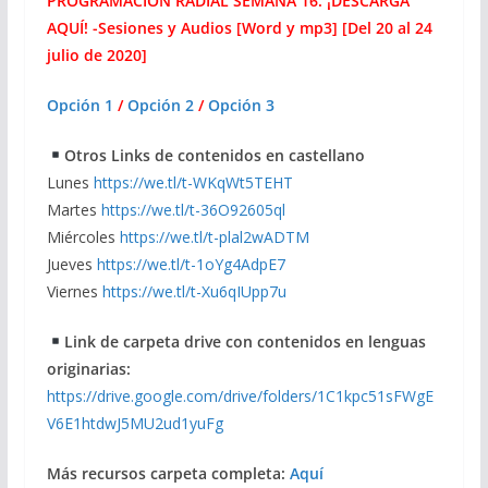
PROGRAMACIÓN RADIAL SEMANA 16: ¡DESCARGA
AQUÍ! -Sesiones y Audios [Word y mp3] [Del 20 al 24
julio de 2020]
Opción 1
/
Opción 2
/
Opción 3
Otros Links de contenidos en castellano
Lunes
https://we.tl/t-WKqWt5TEHT
Martes
https://we.tl/t-36O92605ql
Miércoles
https://we.tl/t-plal2wADTM
Jueves
https://we.tl/t-1oYg4AdpE7
Viernes
https://we.tl/t-Xu6qIUpp7u
Link de carpeta drive con contenidos en lenguas
originarias:
https://drive.google.com/drive/folders/1C1kpc51sFWgE
V6E1htdwJ5MU2ud1yuFg
Más recursos carpeta completa:
Aquí