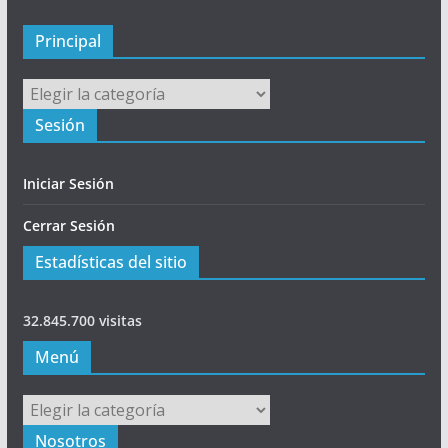
a
l
Principal
Principal
Sesión
Iniciar Sesión
Cerrar Sesión
Estadísticas del sitio
32.845.700 visitas
Menú
Menú
Nosotros