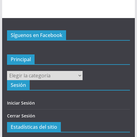
r
i
n
c
Síguenos en Facebook
i
p
a
l
Principal
Principal
Sesión
Iniciar Sesión
Cerrar Sesión
Estadísticas del sitio