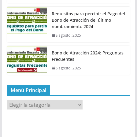
Requisitos para percibir el Pago del
Bono de Atracción del último
nombramiento 2024
8 agosto, 2025
Bono de Atracción 2024: Preguntas
Frecuentes
8 agosto, 2025
Menú Principal
M
e
n
ú
P