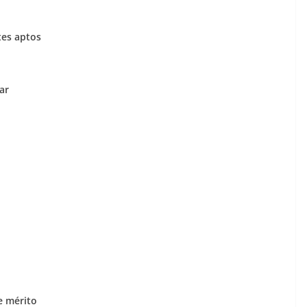
tes aptos
ar
e mérito