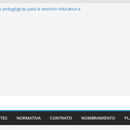
as pedagógicas para la atención educativa a
Trastorno del Espectro Autista (TEA)
esempeño Excepcional Ordinaria EDD Inicial
 de actividades
lazas para el proceso de Reasignación
duca Escuela»
s de inteligencia artificial y su aplicación
ucativo»
TES
NORMATIVA
CONTRATO
NOMBRAMIENTO
PL