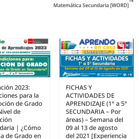
Matemática Secundaria [WORD]
ación 2023:
FICHAS Y
ciones para la
ACTIVIDADES DE
ción de Grado
APRENDIZAJE (1° a 5°
Nivel de
SECUNDARIA – Por
ción
áreas) – Semana del
daria | ¿Cómo
09 al 13 de agosto
sa de Grado en
del 2021 [Experiencia