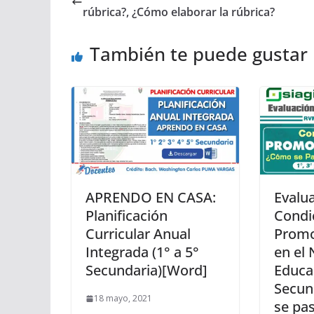
rúbrica?, ¿Cómo elaborar la rúbrica?
También te puede gustar
APRENDO EN CASA:
Evalu
Planificación
Condi
Curricular Anual
Promo
Integrada (1° a 5°
en el 
Secundaria)[Word]
Educa
Secun
18 mayo, 2021
se pa