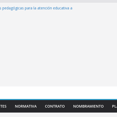
as pedagógicas para la atención educativa a
Trastorno del Espectro Autista (TEA)
esempeño Excepcional Ordinaria EDD Inicial
 de actividades
lazas para el proceso de Reasignación
duca Escuela»
s de inteligencia artificial y su aplicación
ucativo»
TES
NORMATIVA
CONTRATO
NOMBRAMIENTO
PL