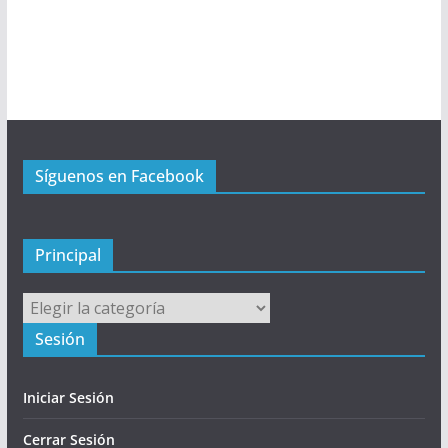
n
ú
P
r
i
n
c
Síguenos en Facebook
i
p
a
l
Principal
Principal
Sesión
Iniciar Sesión
Cerrar Sesión