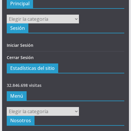
l
Principal
Principal
Sesión
Iniciar Sesión
Cerrar Sesión
Estadísticas del sitio
32.846.698 visitas
Menú
Menú
Nosotros