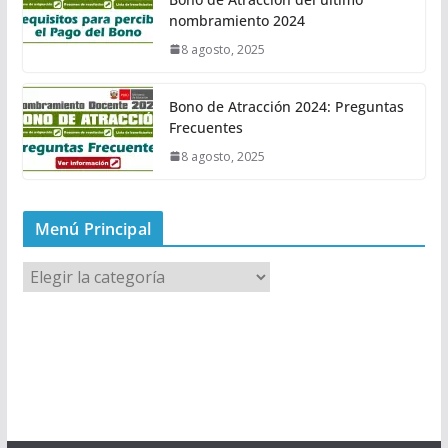
nombramiento 2024
8 agosto, 2025
Bono de Atracción 2024: Preguntas
Frecuentes
8 agosto, 2025
Menú Principal
M
e
n
ú
P
r
i