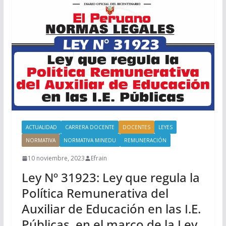
ACTUALIDAD
CARRERA DOCENTE
DOCENTES
LEYES
NORMATIVA
NORMATIVA MINEDU
REMUNERACIÓN
10 noviembre, 2023
Efrain
Ley Nº 31923: Ley que regula la
Política Remunerativa del
Auxiliar de Educación en las I.E.
Públicas, en el marco de la Ley