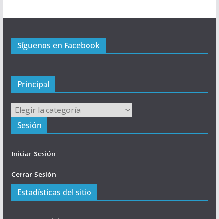
i
n
c
Síguenos en Facebook
i
p
a
l
Principal
Principal
Sesión
Iniciar Sesión
Cerrar Sesión
Estadísticas del sitio