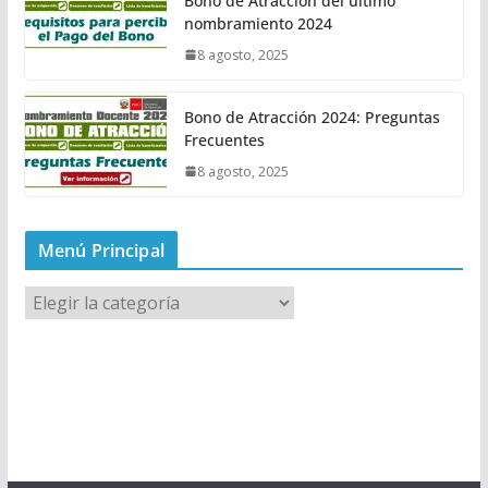
Bono de Atracción del último
nombramiento 2024
8 agosto, 2025
Bono de Atracción 2024: Preguntas
Frecuentes
8 agosto, 2025
Menú Principal
M
e
n
ú
P
r
i