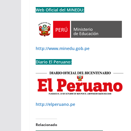
Web Oficial del MINEDU:
http://www.minedu.gob.pe
Diario El Peruano:
http://elperuano.pe
Relacionado