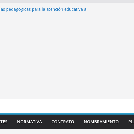
ias pedagógicas para la atención educativa a
 Trastorno del Espectro Autista (TEA)
 Desempeño Excepcional Ordinaria EDD Inicial
ma de actividades
 Plazas para el proceso de Reasignación
úEduca Escuela»
tos de inteligencia artificial y su aplicación
educativo»
TES
NORMATIVA
CONTRATO
NOMBRAMIENTO
PL