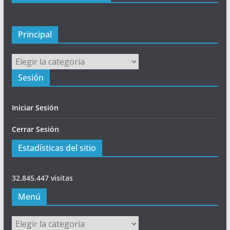
p
a
l
Principal
Principal
Sesión
Iniciar Sesión
Cerrar Sesión
Estadísticas del sitio
32.845.447 visitas
Menú
Menú