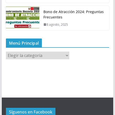
Bono de Atracción 2024: Preguntas
Frecuentes
8 agosto, 2025
Menú Principal
M
e
n
ú
P
r
i
n
c
Síguenos en Facebook
i