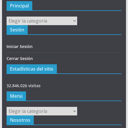
l
Principal
Principal
Sesión
Iniciar Sesión
Cerrar Sesión
Estadísticas del sitio
32.846.026 visitas
Menú
Menú
Nosotros