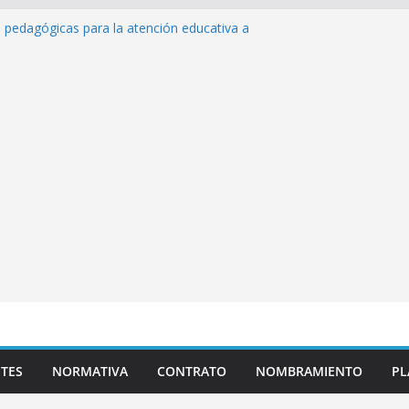
s pedagógicas para la atención educativa a
rastorno del Espectro Autista (TEA)
sempeño Excepcional Ordinaria EDD Inicial
 de actividades
azas para el proceso de Reasignación
duca Escuela»
 de inteligencia artificial y su aplicación
cativo»
TES
NORMATIVA
CONTRATO
NOMBRAMIENTO
PL