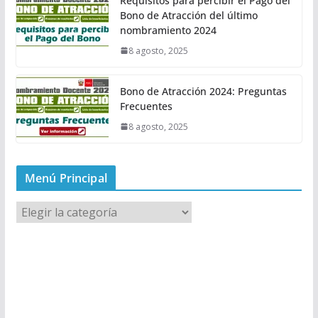
Requisitos para percibir el Pago del
Bono de Atracción del último
nombramiento 2024
8 agosto, 2025
Bono de Atracción 2024: Preguntas
Frecuentes
8 agosto, 2025
Menú Principal
M
e
n
ú
P
r
i