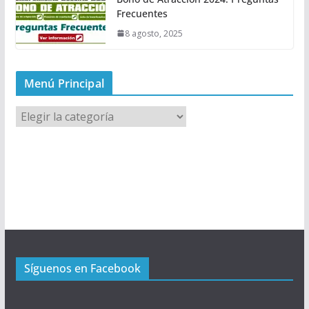
Frecuentes
8 agosto, 2025
Menú Principal
M
e
n
ú
P
r
i
n
c
Síguenos en Facebook
i
p
a