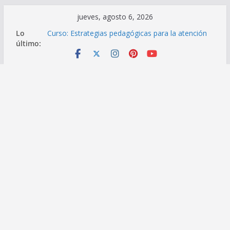
Saltar
jueves, agosto 6, 2026
al
Lo
Curso «Fundamentos de inteligencia artificial y su
contenido
último:
aplicación en el proceso educativo»
Curso: Estrategias pedagógicas para la atención
educativa a estudiantes con Trastorno del
Espectro Autista (TEA)
Evaluación del Desempeño Excepcional Ordinaria
EDD Inicial 2026: Cronograma de actividades
Publicación de Plazas para el proceso de
Reasignación Docente 2026
Programa «PerúEduca Escuela»