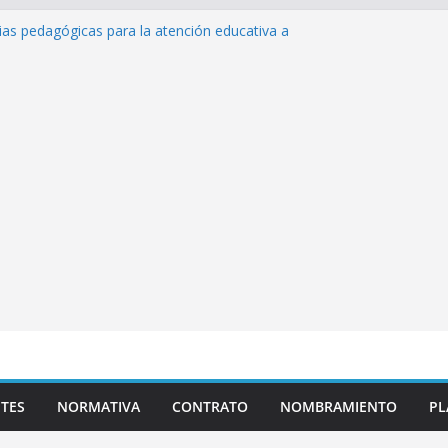
ias pedagógicas para la atención educativa a
 Trastorno del Espectro Autista (TEA)
 Desempeño Excepcional Ordinaria EDD Inicial
ma de actividades
 Plazas para el proceso de Reasignación
úEduca Escuela»
tos de inteligencia artificial y su aplicación
educativo»
TES
NORMATIVA
CONTRATO
NOMBRAMIENTO
PL