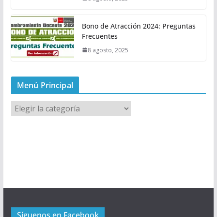
Bono de Atracción 2024: Preguntas
Frecuentes
8 agosto, 2025
Menú Principal
M
e
n
ú
P
r
i
n
c
Síguenos en Facebook
i