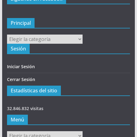
p
a
l
Principal
Principal
Sesión
Iniciar Sesión
Cerrar Sesión
Estadísticas del sitio
32.846.832 visitas
Menú
Menú