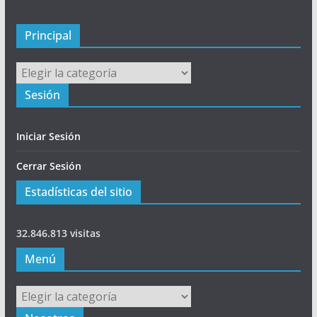
a
l
Principal
Principal
Sesión
Iniciar Sesión
Cerrar Sesión
Estadísticas del sitio
32.846.813 visitas
Menú
Menú