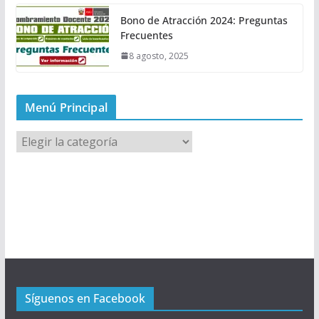
Bono de Atracción 2024: Preguntas
Frecuentes
8 agosto, 2025
Menú Principal
M
e
n
ú
P
r
i
n
c
Síguenos en Facebook
i
p