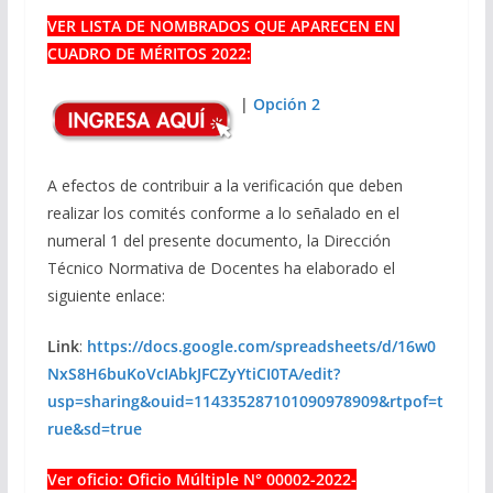
VER LISTA DE NOMBRADOS QUE APARECEN EN
CUADRO DE MÉRITOS 2022:
|
Opción 2
A efectos de contribuir a la verificación que deben
realizar los comités conforme a lo señalado en el
numeral 1 del presente documento, la Dirección
Técnico Normativa de Docentes ha elaborado el
siguiente enlace:
Link
:
https://docs.google.com/spreadsheets/d/16w0
NxS8H6buKoVcIAbkJFCZyYtiCI0TA/edit?
usp=sharing&ouid=114335287101090978909&rtpof=t
rue&sd=true
Ver oficio: Oficio Múltiple N° 00002-2022-