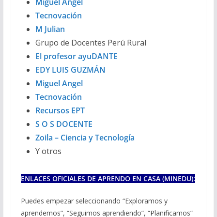
Miguel Angel
Tecnovación
M Julian
Grupo de Docentes Perú Rural
El profesor ayuDANTE
EDY LUIS GUZMÁN
Miguel Angel
Tecnovación
Recursos EPT
S O S DOCENTE
Zoila – Ciencia y Tecnología
Y otros
ENLACES OFICIALES DE APRENDO EN CASA (MINEDU):
Puedes empezar seleccionando “Exploramos y
aprendemos”, “Seguimos aprendiendo”, “Planificamos”