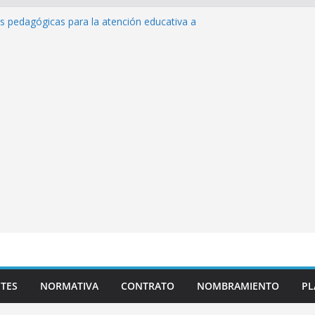
as pedagógicas para la atención educativa a
Trastorno del Espectro Autista (TEA)
esempeño Excepcional Ordinaria EDD Inicial
a de actividades
lazas para el proceso de Reasignación
duca Escuela»
s de inteligencia artificial y su aplicación
ucativo»
TES
NORMATIVA
CONTRATO
NOMBRAMIENTO
PL