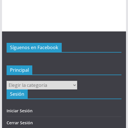
ú
P
r
i
n
c
Síguenos en Facebook
i
p
a
l
Principal
Principal
Sesión
Iniciar Sesión
Cerrar Sesión